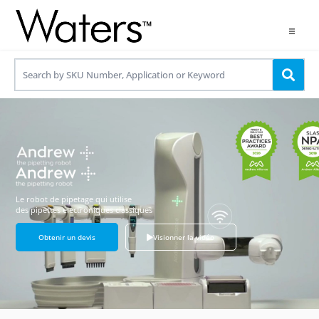
Products
Applications
Resources
Contact us
Le robot de pipetage qui utilise
des pipettes électroniques classiques
Use OneLab
Obtenir un devis
Visionner la vidéo